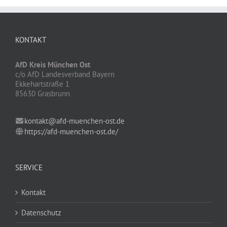
KONTAKT
AfD Kreis München Ost
c/o AfD Landesverband Bayern
Ekkehartstraße 1
85630 Grasbrunn
kontakt@afd-muenchen-ost.de
https://afd-muenchen-ost.de/
SERVICE
Kontakt
Datenschutz