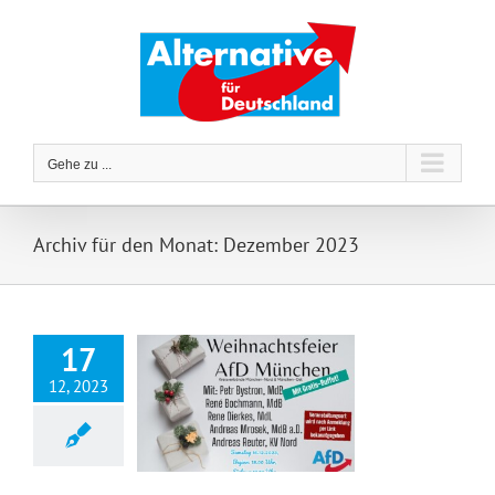
Zum
Inhalt
springen
Gehe zu ...
Archiv für den Monat:
Dezember 2023
17
12, 2023
Impressionen der AfD-Weihnachtsfeiern in München