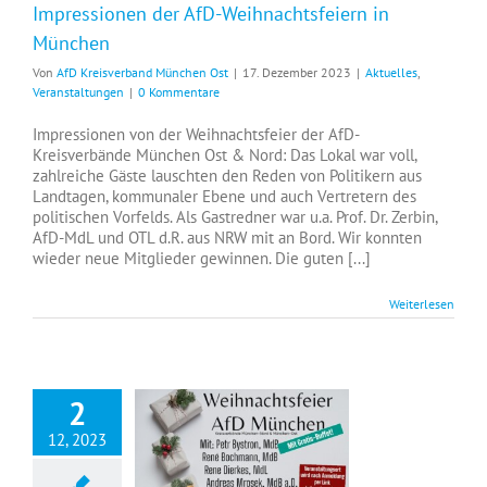
Impressionen der AfD-Weihnachtsfeiern in
München
Von
AfD Kreisverband München Ost
|
17. Dezember 2023
|
Aktuelles
,
Veranstaltungen
|
0 Kommentare
Impressionen von der Weihnachtsfeier der AfD-
Kreisverbände München Ost & Nord: Das Lokal war voll,
zahlreiche Gäste lauschten den Reden von Politikern aus
Landtagen, kommunaler Ebene und auch Vertretern des
politischen Vorfelds. Als Gastredner war u.a. Prof. Dr. Zerbin,
AfD-MdL und OTL d.R. aus NRW mit an Bord. Wir konnten
wieder neue Mitglieder gewinnen. Die guten [...]
Weiterlesen
2
12, 2023
Weihnachtsfeier der AfD-Kreisverbände München Ost und Nord