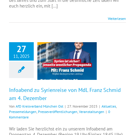
des Jahres und zum Start in die besinnliche Zeit laden wir
euch herzlich ein, mit [...]
Weiterlesen
27
11, 2025
Infoabend zu Syrienreise von MdL Franz Schmid am 4. Dezember
Infoabend zu Syrienreise von MdL Franz Schmid
am 4. Dezember
Von
AfD Kreisverband München Ost
|
27. November 2025
|
Aktuelles
,
Pressemeldungen
,
Presseveröffentlichungen
,
Veranstaltungen
|
0
Kommentare
Wir laden Sie herzlichst ein zu unserem Infoabend am
Donnerstag, 4. Dezember (Beginn 19 Uhr/Einlass 18:45 Uhr)