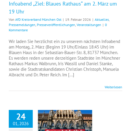
Infoabend „Ziel: Blaues Rathaus“ am 2. März um
19 Uhr
Von
AfD Kreisverband München Ost
|
19. Februar 2026
|
Aktuelles
,
Pressemeldungen
,
Presseveröffentlichungen
,
Veranstaltungen
|
0
Kommentare
Wir laden Sie herzlichst ein zu unserem nächsten Infoabend
am Montag, 2. März (Beginn 19 Uhr/Einlass 18:45 Uhr) im
Blauen Haus in der Sebastian-Bauer-Str. 8, 81737 München.
Es werden reden unsere derzeitigen Stadträte im Münchner
Rathaus Markus Walbrunn, Iris Wassill und Daniel Stanke,
sowie die Stadtratskandidaten Christian Christoph, Manuela
Albracht und Dr. Peter Reich. Im [...]
Weiterlesen
24
01, 2026
Unsere Infostände bis zur Kommunalwahl in München Ost