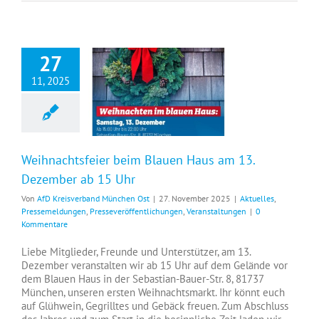
27
11, 2025
Weihnachtsfeier beim Blauen Haus am 13. Dezember ab 15 Uhr
Weihnachtsfeier beim Blauen Haus am 13.
Dezember ab 15 Uhr
Von
AfD Kreisverband München Ost
|
27. November 2025
|
Aktuelles
,
Pressemeldungen
,
Presseveröffentlichungen
,
Veranstaltungen
|
0
Kommentare
Liebe Mitglieder, Freunde und Unterstützer, am 13.
Dezember veranstalten wir ab 15 Uhr auf dem Gelände vor
dem Blauen Haus in der Sebastian-Bauer-Str. 8, 81737
München, unseren ersten Weihnachtsmarkt. Ihr könnt euch
auf Glühwein, Gegrilltes und Gebäck freuen. Zum Abschluss