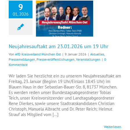
9
01, 2026
Neujahresauftakt am 23.01.2026 um 19 Uhr
Neujahresauftakt am 23.01.2026 um 19 Uhr
Von
AfD Kreisverband München Ost
|
9. Januar 2026
|
Aktuelles
,
Pressemeldungen
,
Presseveröffentlichungen
,
Veranstaltungen
|
0
Kommentare
Wir laden Sie herzlichst ein zu unserem Neujahresauftakt am
Freitag, 23. Januar (Beginn 19 Uhr/Einlass 18:45 Uhr) im
Blauen Haus in der Sebastian-Bauer-Str. 8, 81737 München.
Es werden reden unser Bundestagsabgeordneter Tobias
Teich, unser Kreisvorsitzender und Landtagsabgeordneter
Rene Dierkes, sowie unsere Stadtratskandidaten Christian
Christoph, Manuela Albracht und Dr. Peter Reich; Helmut
Strauf als Mitglied vom [...]
Weiterlesen