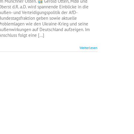
im Münchner Osten.
Gerold Otten, MdB und
Oberst d.R. a.D. wird spannende Einblicke in die
Außen- und Verteidigungspolitik der AfD-
Bundestagsfraktion geben sowie aktuelle
Problemlagen wie den Ukraine-Krieg und seine
Außenwirkungen auf Deutschland aufzeigen. Im
Anschluss folgt eine [...]
Weiterlesen