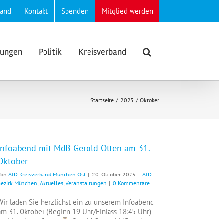
band
Kontakt
Spenden
Mitglied werden
lungen
Politik
Kreisverband
Startseite
2025
Oktober
Infoabend mit MdB Gerold Otten am 31.
Oktober
Von
AfD Kreisverband München Ost
|
20. Oktober 2025
|
AfD
Bezirk München
,
Aktuelles
,
Veranstaltungen
|
0 Kommentare
Wir laden Sie herzlichst ein zu unserem Infoabend
am 31. Oktober (Beginn 19 Uhr/Einlass 18:45 Uhr)