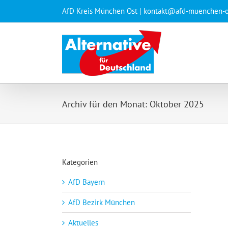
Zum
AfD Kreis München Ost
| kontakt@afd-muenchen-o
Inhalt
springen
Archiv für den Monat:
Oktober 2025
Kategorien
AfD Bayern
AfD Bezirk München
Aktuelles