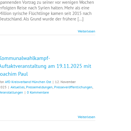
spannenden Vortrag zu seiner vor wenigen Wochen
erfolgten Reise nach Syrien halten. Mehr als eine
Million syrische Flüchtlinge kamen seit 2015 nach
Deutschland. Als Grund wurde der frühere [...]
Weiterlesen
Kommunalwahlkampf-
Auftaktveranstaltung am 19.11.2025 mit
Joachim Paul
Von
AfD Kreisverband München Ost
|
12. November
2025
|
Aktuelles
,
Pressemeldungen
,
Presseveröffentlichungen
,
Veranstaltungen
|
0 Kommentare
Weiterlesen