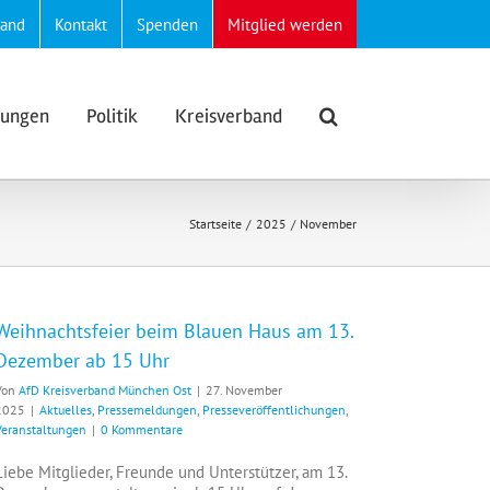
band
Kontakt
Spenden
Mitglied werden
lungen
Politik
Kreisverband
Startseite
2025
November
Weihnachtsfeier beim Blauen Haus am 13.
Dezember ab 15 Uhr
Von
AfD Kreisverband München Ost
|
27. November
2025
|
Aktuelles
,
Pressemeldungen
,
Presseveröffentlichungen
,
Veranstaltungen
|
0 Kommentare
Liebe Mitglieder, Freunde und Unterstützer, am 13.