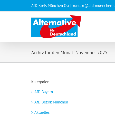
Zum
AfD Kreis München Ost
| kontakt@afd-muenchen-o
Inhalt
springen
Archiv für den Monat:
November 2025
Kategorien
AfD Bayern
AfD Bezirk München
Aktuelles