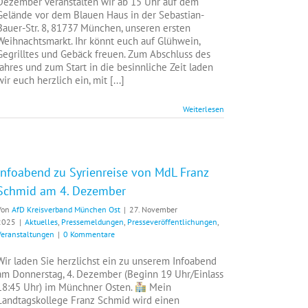
Dezember veranstalten wir ab 15 Uhr auf dem
Gelände vor dem Blauen Haus in der Sebastian-
Bauer-Str. 8, 81737 München, unseren ersten
Weihnachtsmarkt. Ihr könnt euch auf Glühwein,
Gegrilltes und Gebäck freuen. Zum Abschluss des
Jahres und zum Start in die besinnliche Zeit laden
wir euch herzlich ein, mit [...]
Weiterlesen
Infoabend zu Syrienreise von MdL Franz
Schmid am 4. Dezember
Von
AfD Kreisverband München Ost
|
27. November
2025
|
Aktuelles
,
Pressemeldungen
,
Presseveröffentlichungen
,
Veranstaltungen
|
0 Kommentare
Wir laden Sie herzlichst ein zu unserem Infoabend
am Donnerstag, 4. Dezember (Beginn 19 Uhr/Einlass
18:45 Uhr) im Münchner Osten.
Mein
Landtagskollege Franz Schmid wird einen