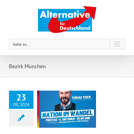
Zum
Inhalt
springen
Gehe zu ...
Bezirk München
23
09, 2024
Infoabend mit Tobias Teich am 4. Oktober im AfD-Bürgerbüro in München