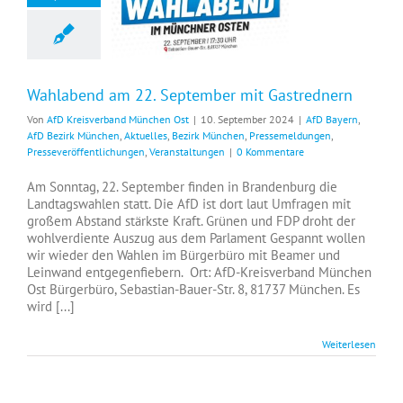
Wahlabend am 22. September mit Gastrednern
Wahlabend am 22. September mit Gastrednern
Von
AfD Kreisverband München Ost
|
10. September 2024
|
AfD Bayern
,
AfD Bezirk München
,
Aktuelles
,
Bezirk München
,
Pressemeldungen
,
Presseveröffentlichungen
,
Veranstaltungen
|
0 Kommentare
Am Sonntag, 22. September finden in Brandenburg die
Landtagswahlen statt. Die AfD ist dort laut Umfragen mit
großem Abstand stärkste Kraft. Grünen und FDP droht der
wohlverdiente Auszug aus dem Parlament Gespannt wollen
wir wieder den Wahlen im Bürgerbüro mit Beamer und
Leinwand entgegenfiebern. Ort: AfD-Kreisverband München
Ost Bürgerbüro, Sebastian-Bauer-Str. 8, 81737 München. Es
wird [...]
Weiterlesen