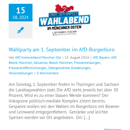
15
08, 2024
Wahlparty am 1. September im AfD-Bürgerbüro
Wahlparty am 1. September im AfD-Bürgerbüro
Von
AfD Kreisverband München Ost
|
15. August 2024
|
AfD Bayern
,
AfD
Bezirk München
,
Aktuelles
,
Bezirk München
,
Pressemeldungen
,
Presseveröffentlichungen
,
Übergeordnete Gliederungen
,
Veranstaltungen
|
0 Kommentare
Am Sonntag, 1. September finden in Thüringen und Sachsen
die Landtagswahlen statt. Die AfD steht jeweils bei über 30
Prozent. Wird es zu einer blauen Wende kommen? Der
linksgrüne politisch-mediale Komplex zittert bereits.
Gespannt wollen wir den Wahlen im Bürgerbüro mit Beamer
und Leinwand entgegenfiebern. Getränke und leichte
Speisen werden vor Ort angeboten. Ort: [...]
Weiterlesen