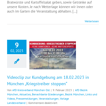
Bratwürste und Kartoffelsalat geben, sowie Getränke auf
unsere Kosten. Je nach Wetterlage können wir innen oder
auch im Garten die Veranstaltung abhalten. [...]
Weiterlesen
9
02, 2023
Videoclip zur Kundgebung am 18.02.2023 in München „Kriegstreiber stoppen“
Videoclip zur Kundgebung am 18.02.2023 in
München „Kriegstreiber stoppen“
Von
AfD Kreisverband München Ost
|
9. Februar 2023
|
AfD Bezirk
München
,
Aktuelles
,
Benachbarte Gliederungen
,
Bezirk München
,
Links und
Videos
,
Pressemeldungen
,
Veranstaltungen
,
Vorlage
für
Landesverband
|
Kommentare deaktiviert