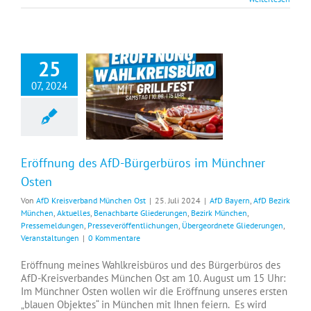
25
07, 2024
Eröffnung des AfD-Bürgerbüros im Münchner Osten
Eröffnung des AfD-Bürgerbüros im Münchner
Osten
Von
AfD Kreisverband München Ost
|
25. Juli 2024
|
AfD Bayern
,
AfD Bezirk
München
,
Aktuelles
,
Benachbarte Gliederungen
,
Bezirk München
,
Pressemeldungen
,
Presseveröffentlichungen
,
Übergeordnete Gliederungen
,
Veranstaltungen
|
0 Kommentare
Eröffnung meines Wahlkreisbüros und des Bürgerbüros des
AfD-Kreisverbandes München Ost am 10. August um 15 Uhr:
Im Münchner Osten wollen wir die Eröffnung unseres ersten
„blauen Objektes“ in München mit Ihnen feiern. Es wird