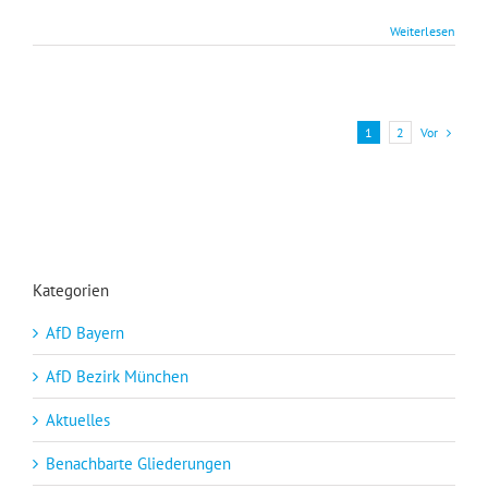
Videoclip
zur
Weiterlesen
Kundgebung
am
18.02.2023
in
München
Vor
1
2
„Kriegstreiber
stoppen“
Kategorien
AfD Bayern
AfD Bezirk München
Aktuelles
Benachbarte Gliederungen