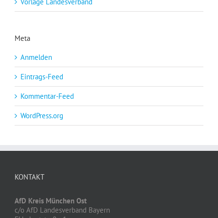
Vorlage Landesverband
Meta
Anmelden
Eintrags-Feed
Kommentar-Feed
WordPress.org
KONTAKT
AfD Kreis München Ost
c/o AfD Landesverband Bayern