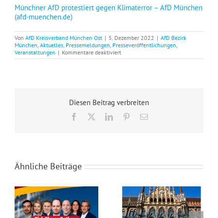
Münchner AfD protestiert gegen Klimaterror – AfD München
(afd-muenchen.de)
Von
AfD Kreisverband München Ost
|
5. Dezember 2022
|
AfD Bezirk
München
,
Aktuelles
,
Pressemeldungen
,
Presseveröffentlichungen
,
für
Veranstaltungen
|
Kommentare deaktiviert
Kundgebung
gegen
Klima-
Terroristen
am
Stachus
Diesen Beitrag verbreiten
am
05.12.2022
Facebook
X
LinkedIn
Pinterest
E-
Mail
Ähnliche Beiträge