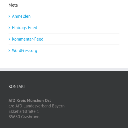
Meta
Anmelden
Eintrags-Feed
Kommentar-Feed
WordPress.org
KONTAKT
AfD Kreis München Ost
c/o AfD Landesverband Bayern
Ekkehartstraße 1
85630 Grasbrunn