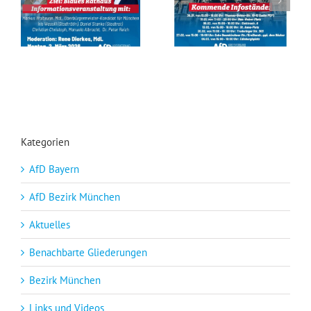
Infoabend „Ziel: Blaues Rathaus“ am 2. März um 19 Uhr
Unsere Infostände bis zur Kommunalwahl in München Ost
Kategorien
AfD Bayern
AfD Bezirk München
Aktuelles
Benachbarte Gliederungen
Bezirk München
Links und Videos