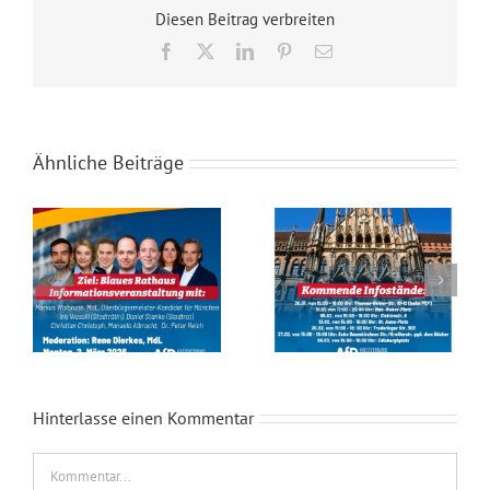
Diesen Beitrag verbreiten
Facebook
X
LinkedIn
Pinterest
E-
Mail
Ähnliche Beiträge
Infoabend „Ziel: Blaues Rathaus“ am 2. März um 19 Uhr
Unsere Infostände bis zur Kommunalwahl in München Ost
Hinterlasse einen Kommentar
Kommentar