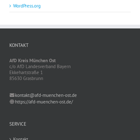
WordPress.org
KONTAKT
AfD Kreis München Ost
c/o AfD Landesverband Bayern
Ekkehartstraße 1
85630 Grasbrunn
kontakt@afd-muenchen-ost.de
https://afd-muenchen-ost.de/
SERVICE
Kontakt