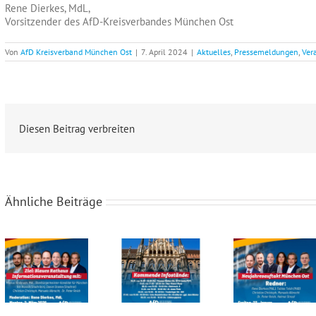
Rene Dierkes, MdL,
Vorsitzender des AfD-Kreisverbandes München Ost
Von
AfD Kreisverband München Ost
|
7. April 2024
|
Aktuelles
,
Pressemeldungen
,
Ver
Diesen Beitrag verbreiten
Ähnliche Beiträge
Infoabend „Ziel: Blaues Rathaus“ am 2. März um 19 Uhr
Unsere Infostände bis zur Kommunalwahl in München Ost
Neujahresauftakt am 23.01.2026 um 19 Uhr