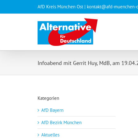
Zum
AfD Kreis München Ost
| kontakt@afd-muenchen-o
Inhalt
springen
Infoabend mit Gerrit Huy, MdB, am 19.04
Kategorien
AfD Bayern
AfD Bezirk München
Aktuelles