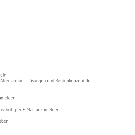
ein!
r Altersarmut – Lösungen und Rentenkonzept der
nmelden.
nschrift per E-Mail anzumelden:
eben.