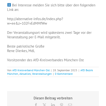
Bei Interesse melden Sie sich bitte über den folgenden
Link an:
http://alternative-infos.de/index.php?
w=ee&z=102FvEdMMfWw
Der Veranstaltungsort wird spätestens zwei Tage vor der
Veranstaltung per E-Mail mitgeteilt.
Beste patriotische Grüße
Rene Dierkes, MdL
Vorsitzender des AfD-Kreisverbandes München Ost
Von
AfD Kreisverband München Ost
|
28. September 2025
|
AfD Bezirk
München
,
Aktuelles
,
Veranstaltungen
|
0 Kommentare
Diesen Beitrag verbreiten
Facebook
X
LinkedIn
Pinterest
E-