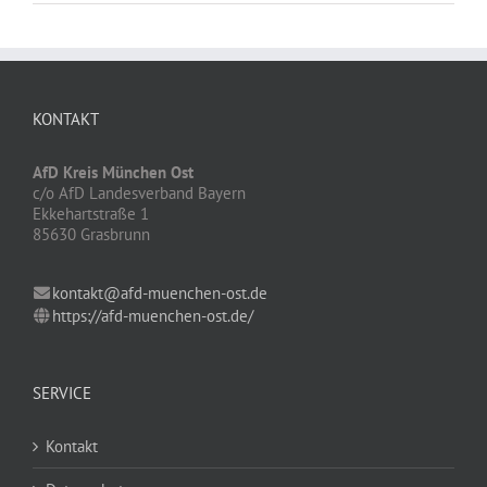
KONTAKT
AfD Kreis München Ost
c/o AfD Landesverband Bayern
Ekkehartstraße 1
85630 Grasbrunn
kontakt@afd-muenchen-ost.de
https://afd-muenchen-ost.de/
SERVICE
Kontakt